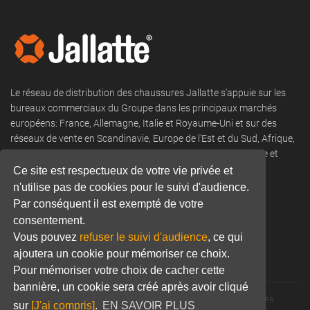
Le réseau de distribution des chaussures Jallatte s'appuie sur les
bureaux commerciaux du Groupe dans les principaux marchés
européens: France, Allemagne, Italie et Royaume-Uni et sur des
réseaux de vente en Scandinavie, Europe de l'Est et du Sud, Afrique,
DROM COM, Moyen-Orient, Amérique du Nord et du Sud, Asie et
Océanie.
Ce site est respectueux de votre vie privée et
n'utilise pas de cookies pour le suivi d'audience.
Tel:
+33 (0) 466 806 300
Par conséquent il est exempté de votre
consentement.
Email:
commercial@jallatte.fr
Vous pouvez
refuser le suivi d'audience
, ce qui
Website:
www.jallatte.fr
ajoutera un cookie pour mémoriser ce choix.
Pour mémoriser votre choix de cacher cette
bannière, un cookie sera créé après avoir cliqué
© 2026 JALLATTE - ALL RIGHTS RESERVED
WWW.JALLATTE.FR
sur
[J'ai compris]
.
EN SAVOIR PLUS